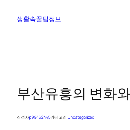
콘
텐
생활속꿀팁정보
츠
로
바
로
가
기
부산유흥의 변화와
작성자
p99462445
카테고리:
Uncategorized